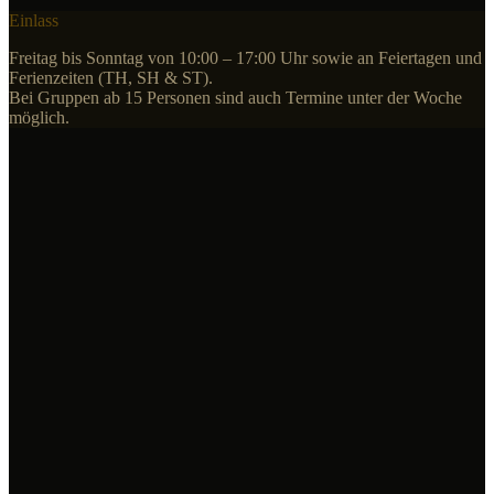
Einlass
Freitag bis Sonntag von 10:00 – 17:00 Uhr sowie an Feiertagen und
Ferienzeiten (TH, SH & ST).
Bei Gruppen ab 15 Personen sind auch Termine unter der Woche
möglich.
Option 1
Erwachsener
18,00 €
Kind (unter 1,40 m)
16,00 €
Kleinkind (bis 1,00 m)
kostenlos
Geburtstagskind
mit gültigem Dokument
kostenlos